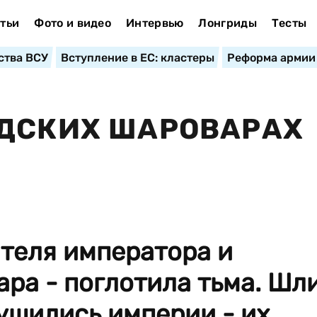
тьи
Фото и видео
Интервью
Лонгриды
Тесты
ства ВСУ
Вступление в ЕС: кластеры
Реформа армии
ИДСКИХ ШАРОВАРАХ
ителя императора и
ра - поглотила тьма. Шл
рушились империи - их