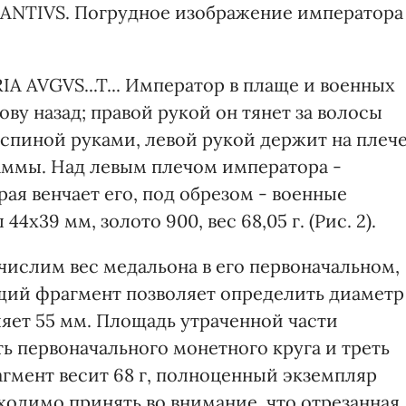
TANTIVS. Погрудное изображение императора
IA AVGVS...T... Император в плаще и военных
ову назад; правой рукой он тянет за волосы
 спиной руками, левой рукой держит на плеч
аммы. Над левым плечом императора -
рая венчает его, под обрезом - военные
4х39 мм, золото 900, вес 68,05 г. (Рис. 2).
ислим вес медальона в его первоначальном,
ий фрагмент позволяет определить диаметр
ляет 55 мм. Площадь утраченной части
ь первоначального монетного круга и треть
гмент весит 68 г, полноценный экземпляр
бходимо принять во внимание, что отрезанная