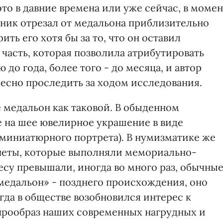
о в давние времена или уже сейчас, в момен
ник отрезал от медальона приблизительно
ить его хотя бы за то, что он оставил
асть, которая позволила атрибутировать
 до года, более того - до месяца, и автор
ресно проследить за ходом исследования.
 медальон как таковой. В обыденном
 на шее ювелирное украшение в виде
 миниатюрного портрета). В нумизматике же
неты, которые выполняли мемориально-
есу превышали, иногда во много раз, обычны
медальон» - позднего происхождения, оно
гда в обществе возобновился интерес к
прообраз наших современных нагрудных и