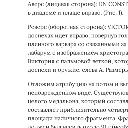
Аверс (лицевая сторона): DN CONS
в диадеме и плаще вправо. (Рис. 1).
Реверс (оборотная сторона): VICTOR
доспехах идет вправо, повернув гол
пленного варвара со связанными за
лабарум с изображением христогр
Виктория с пальмовой веткой, кото
доспехи и оружие, слева А. Размеры 4
Отложим атрибуцию на потом и выч
неповрежденном виде. Существующ
целого медальона, который состав
составляет приблизительно четверт
площади наличного фрагмента. Фра
должен был весить около 91 г (нео