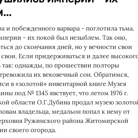
...
а и побежденного варвара - поглотила тьма.
перии - их покой был незыблем. Так оно,
ься до скончания дней, но у вечности свои
- свои. Если придерживаться и далее высоког
ь так: однажды, по прошествии полторы
отревожила их вековечный сон. Обратимся,
писи в «золотой» инвентарной книге Музея
ны под № 1345 явствует, что летом 1976 г.
ой области О.Г.Дубина продал музею золото
ловам владельца, медальон попал к нему от
 Верховня Ружинского района Житомирской
ии своего огорода.