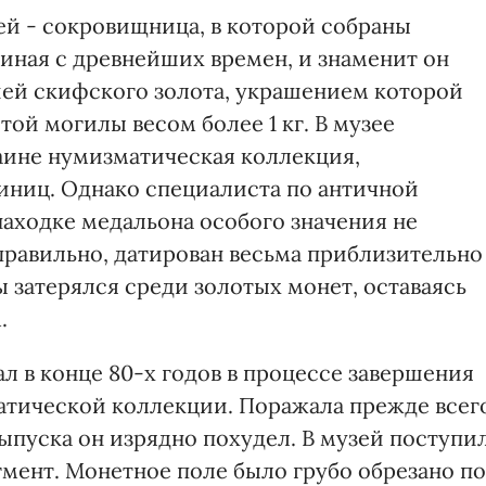
й - сокровищница, в которой собраны
иная с древнейших времен, и знаменит он
ей скифского золота, украшением которой
той могилы весом более 1 кг. В музее
аине нумизматическая коллекция,
иниц. Однако специалиста по античной
находке медальона особого значения не
правильно, датирован весьма приблизительно
годы затерялся среди золотых монет, оставаясь
.
ал в конце 80-х годов в процессе завершения
атической коллекции. Поражала прежде всег
выпуска он изрядно похудел. В музей поступил
агмент. Монетное поле было грубо обрезано по