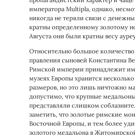
императора Multipla, однако, нес
никогда не теряли связи с денежны
кратны определенному золотому н
Августа они были кратны весу ауреуса
Относительно большое количество 
правления сыновей Константина В
Римской империи принадлежит импер
музеях Европы хранится несколько
размеров, но это лишь ничтожно ма
допустимо, что крупные медальоны I
представляли слишком соблазнител
заметить, что золотые римские мо
Восточной Европы, и тем более уд
золотого медальона в Житомирской