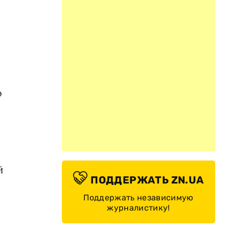
о
й
ПОДДЕРЖАТЬ ZN.UA
Поддержать независимую
журналистику!