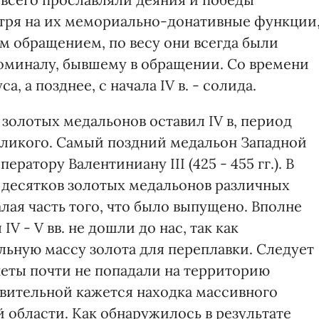
мотря на их мемориально-донативные функции
м обращением, по весу они всегда были
оминалу, бывшему в обращении. Со времени
, а позднее, с начала IV в. - солида.
золотых медальонов оставил IV в, период
еликого. Самый поздний медальон Западной
атору Валентиниану III (425 - 455 гг.). В
 десятков золотых медальонов различных
лая часть того, что было выпущено. Вполне
V - V вв. не дошли до нас, так как
ьную массу золота для переплавки. Следует
неты почти не попадали на территорию
ивительной кажется находка массивного
 области. Как обнаружилось в результате