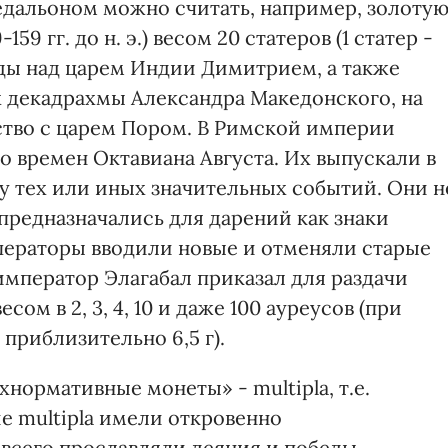
дальоном можно считать, например, золоту
59 гг. до н. э.) весом 20 статеров (1 статер -
беды над царем Индии Димитрием, а также
х декадрахмы Александра Македонского, на
ство с царем Пором. В Римской империи
 времен Октавиана Августа. Их выпускали в
у тех или иных значительных событий. Они н
предназначались для дарений как знаки
ператоры вводили новые и отменяли старые
император Элагабал приказал для раздачи
ом в 2, 3, 4, 10 и даже 100 ауреусов (при
 приблизительно 6,5 г).
нормативные монеты» - multipla, т.е.
е multipla имели откровенно
 всего прославляли деяния и победы