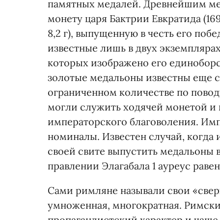
памятных медалей. Древнейшим ме
монету царя Бактрии Евкратида (169-1
8,2 г), выпущенную в честь его по
известные лишь в двух экземпляра
которых изображено его единобор
золотые медальоны известны еще со
ограниченном количестве по повод
могли служить ходячей монетой и 
императорского благоволения. Им
номиналы. Известен случай, когда 
своей свите выпустить медальоны вес
правлении Элагабала 1 ауреус равен
Сами римляне называли свои «сверх
умноженная, многократная. Римски
пропагандистский характер и чаще