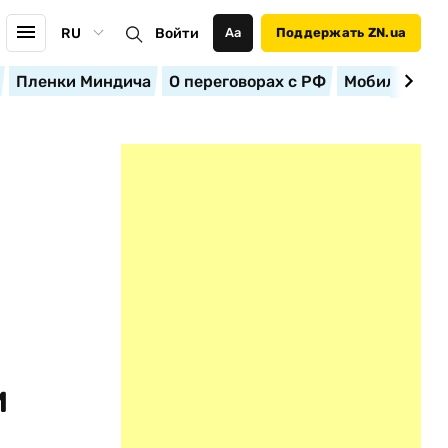
RU
Войти
Аа
Поддержать ZN.ua
Пленки Миндича
О переговорах с РФ
Мобилизация
и