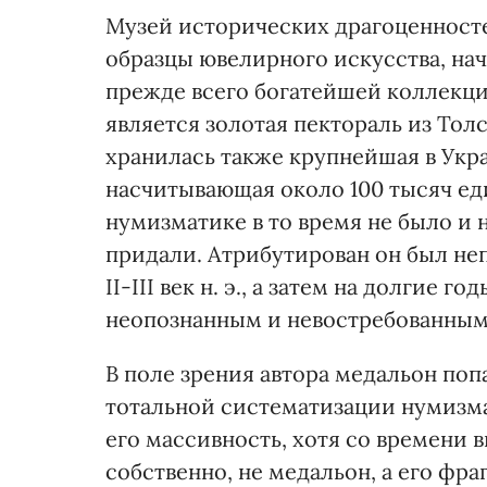
Музей исторических драгоценносте
образцы ювелирного искусства, нач
прежде всего богатейшей коллекци
является золотая пектораль из Толс
хранилась также крупнейшая в Укр
насчитывающая около 100 тысяч ед
нумизматике в то время не было и 
придали. Атрибутирован он был не
II-III век н. э., а затем на долгие 
неопознанным и невостребованным
В поле зрения автора медальон поп
тотальной систематизации нумизм
его массивность, хотя со времени 
собственно, не медальон, а его фр