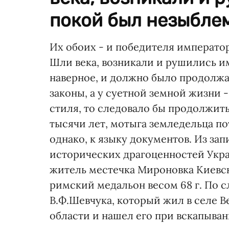
покой был незыблем
Их обоих - и победителя император
Шли века, возникали и рушились им
наверное, и должно было продолжат
законы, а у суетной земной жизни 
стиля, то следовало бы продолжит
тысячи лет, мотыга земледельца п
однако, к языку документов. Из за
исторических драгоценностей Украи
житель местечка Мироновка Киевск
римский медальон весом 68 г. По с
В.Ф.Шевчука, который жил в селе
области и нашел его при вскапыван