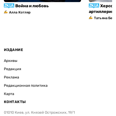
Война и любовь
Херсон
артиллерий
Алла Котляр
Татьяна Без
ИЗДАНИЕ
Архивы
Редакция
Реклама
Редакционная политика
Карта
КОНТАКТЫ
01010 Киев, ул. Князей Острожских, 19/1