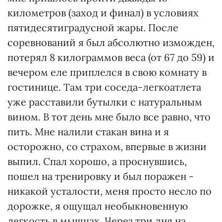
километров (заход и финал) в условиях
пятидесятиградусной жары. После
соревнований я был абсолютно изможден,
потерял 8 килограммов веса (от 67 до 59) и
вечером еле приплелся в свою комнату в
гостинице. Там три соседа-легкоатлета
уже расставили бутылки с натуральным
вином. В тот день мне было все равно, что
пить. Мне налили стакан вина и я
осторожно, со страхом, впервые в жизни
выпил. Спал хорошо, а проснувшись,
пошел на тренировку и был поражен -
никакой усталости, меня просто несло по
дорожке, я ощущал необыкновенную
легкость в мышцах. Через три дня на