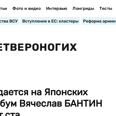
тьи
Фото и видео
Интервью
Лонгриды
Тесты
ства ВСУ
Вступление в ЕС: кластеры
Реформа армии
ЕТВЕРОНОГИХ
дается на Японских
й бум Вячеслав БАНТИН
ста...