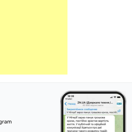
egram