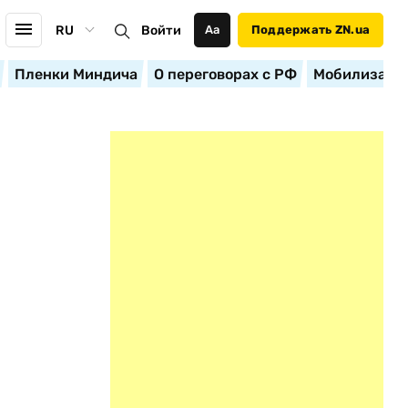
RU
Войти
Аа
Поддержать ZN.ua
Пленки Миндича
О переговорах с РФ
Мобилизация