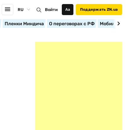
RU
Войти
Аа
Поддержать ZN.ua
Пленки Миндича
О переговорах с РФ
Мобилизация