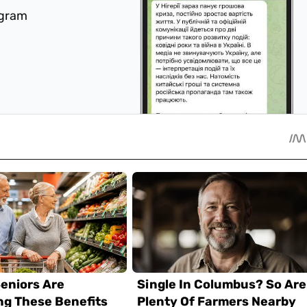
egram