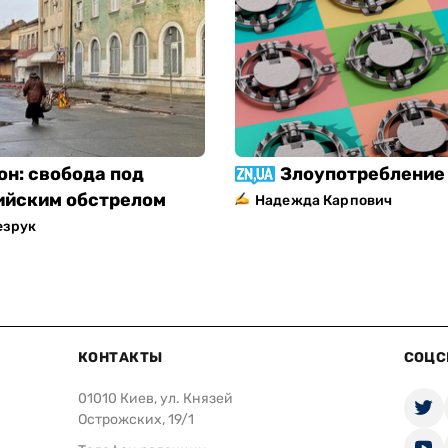
он: свобода под
Злоупотребление 
ийским обстрелом
Надежда Карпович
езрук
КОНТАКТЫ
СОЦС
01010 Киев, ул. Князей
Острожских, 19/1