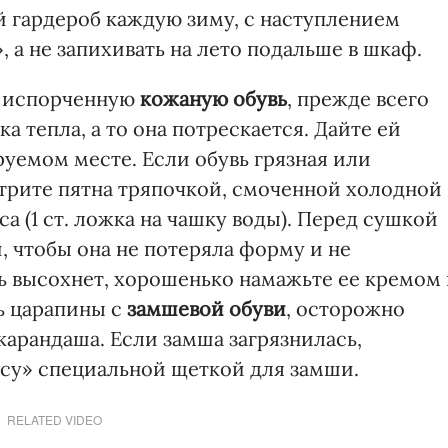
й гардероб каждую зиму, с наступлением
 а не запихивать на лето подальше в шкаф.
к испорченную
кожаную обувь
, прежде всего
 тепла, а то она потрескается. Дайте ей
уемом месте. Если обувь грязная или
отрите пятна тряпочкой, смоченной холодной
а (1 ст. ложка на чашку воды). Перед сушкой
, чтобы она не потеряла форму и не
вь высохнет, хорошенько намажьте ее кремом
ь царапины с
замшевой обуви
, осторожно
карандаша. Если замша загрязнилась,
рсу» специальной щеткой для замши.
RELATED VIDEO