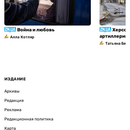
Война и любовь
Херсон
артиллерий
Алла Котляр
Татьяна Без
ИЗДАНИЕ
Архивы
Редакция
Реклама
Редакционная политика
Карта