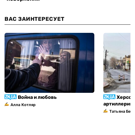
ВАС ЗАИНТЕРЕСУЕТ
Война и любовь
Херсон
артиллерий
Алла Котляр
Татьяна Без