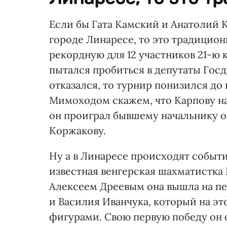
Если бы Гата Камский и Анатолий 
городе Линаресе, то это традицио
рекордную для 12 участников 21-ю к
пытался пробиться в депутаты Гос
отказался, то турнир понизился до 
Мимоходом скажем, что Карпову на 
он проиграл бывшему начальнику 
Коржакову.
Ну а в Линаресе происходят событ
известная венгерская шахматистка 
Алексеем Дреевым она вышла на пе
и Василия Иванчука, который на э
фигурами. Свою первую победу он