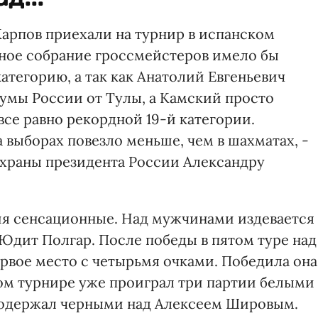
Карпов приехали на турнир в испанском
нное собрание гроссмейстеров имело бы
атегорию, а так как Анатолий Евгеньевич
думы России от Тулы, а Камский просто
все равно рекордной 19-й категории.
выборах повезло меньше, чем в шахматах, -
охраны президента России Александру
ия сенсационные. Над мужчинами издевается
Юдит Полгар. После победы в пятом туре над
рвое место с четырьмя очками. Победила она
том турнире уже проиграл три партии белыми
 одержал черными над Алексеем Шировым.