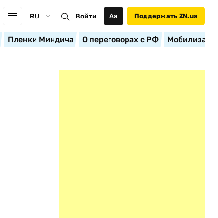
RU
Войти
Аа
Поддержать ZN.ua
Пленки Миндича
О переговорах с РФ
Мобилизация