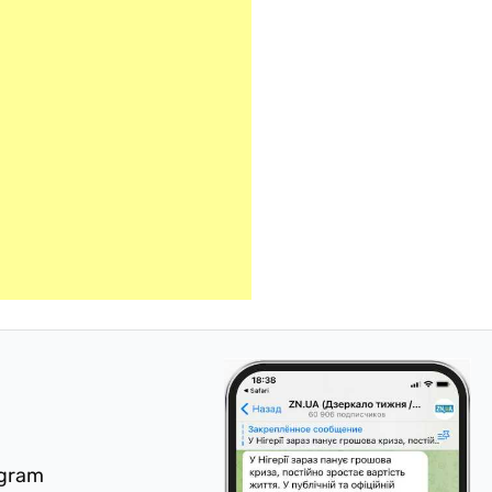
egram