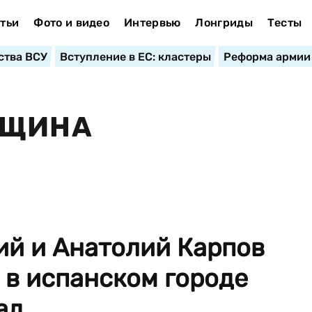
тьи
Фото и видео
Интервью
Лонгриды
Тесты
ства ВСУ
Вступление в ЕС: кластеры
Реформа армии
НЩИНА
ий и Анатолий Карпов
 в испанском городе
д...