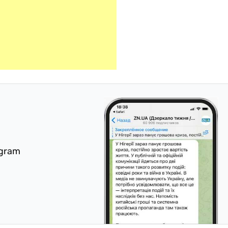
egram