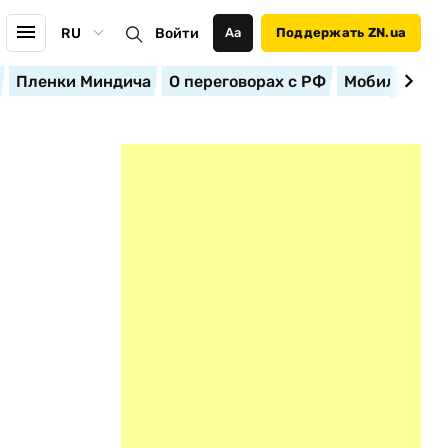
RU
Войти
Аа
Поддержать ZN.ua
Пленки Миндича
О переговорах с РФ
Мобилизация