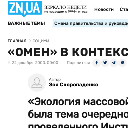
ЗЕРКАЛО НЕДЕЛИ
Новости
Ста
не подводим с 1994-го года
ВАЖНЫЕ ТЕМЫ
Смена правительства и руковод
ГЛАВНАЯ
СОЦИУМ
«ОМЕН» В КОНТЕК
22 декабря, 2000, 00:00
Поделиться
Автор
Зоя Скоропаденко
«Экология массово
была тема очередно
проведенного Инсти