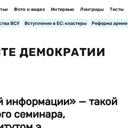
тьи
Фото и видео
Интервью
Лонгриды
Тесты
ства ВСУ
Вступление в ЕС: кластеры
Реформа армии
СТЕ ДЕМОКРАТИИ
й информации» — такой
го семинара,
тутом э...