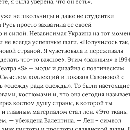
е, я была уверена, что он есть».
же не школьницы и даже не студентки
 Русь просто захватила ее своей
 и силой. Независимая Украина на тот моме
и не всегда успешные шаги. «Получилось так,
 новой страной. Я чувствовала и переживала
сделать что-то важное». Этим «важным» в 199
Театра «S» — моды и дизайна с поэтическим
. Смыслом коллекций и показов Сазоновой с
ть «одежду ради одежды». То были настоящие
овами, костюмами и, что она сегодня называе
ерез костюм душу страны, в которой ты
и главным материалом стал лен. «Это ткань,
м, — убеждена Валентина. — Лен – символ
 знак чистоты и простоты славянской души. 