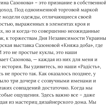
ина Сазонова» – это признание в собственно
 доход. Под одноименной торговой маркой
е модели одежды, отличающиеся своей
стью, выраженных в элементах кроя и
х, но и когда-то совершенно неожиданные
Так, к торжествам Дня Независимости Украин
рская выставка Сазоновой «Княжа доба», где
 это не простые куклы, это наши
ает Сазонова, — каждая из них для меня и
 история. Вы удивитесь, но наши «Радість»,
 не просто так. Как оказалось позднее, у
было три дочери с созвучными именами и
 таких совпадений достаточно. Когда мы
собые ощущения. Здесь важно все – даже
ждая из мастериц дизайнерского дома. Мы