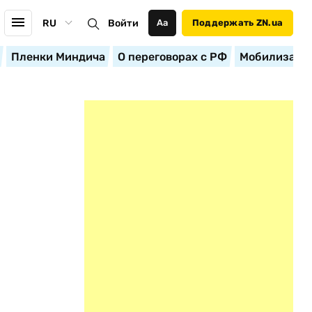
RU
Войти
Аа
Поддержать ZN.ua
Пленки Миндича
О переговорах с РФ
Мобилизация