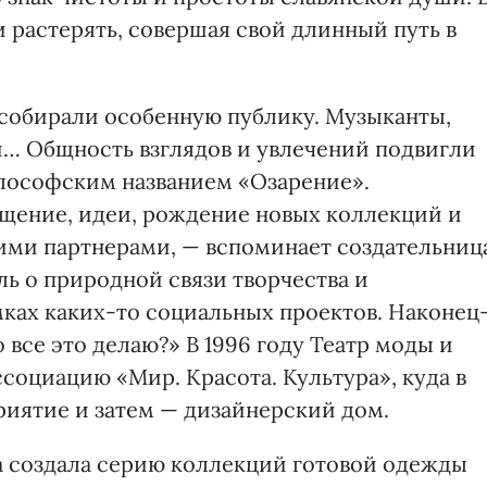
и растерять, совершая свой длинный путь в
 собирали особенную публику. Музыканты,
и… Общность взглядов и увлечений подвигли
лософским названием «Озарение».
щение, идеи, рождение новых коллекций и
ими партнерами, — вспоминает создательниц
ь о природной связи творчества и
мках каких-то социальных проектов. Наконец
о все это делаю?» В 1996 году Театр моды и
социацию «Мир. Красота. Культура», куда в
риятие и затем — дизайнерский дом.
а создала серию коллекций готовой одежды