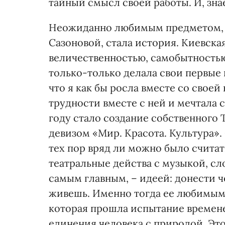
тайный смысл своей работы. И, знает
Неожиданно любимым предметом, у
Сазоновой, стала история. Киевская
величественностью, самобытностью
только-только делала свои первые 
что я как бы росла вместе со своей
трудности вместе с ней и мечтала 
году стало создание собственного 
девизом «Мир. Красота. Культура»
тех пор вряд ли можно было счита
театральные действа с музыкой, сл
самым главным, – идеей: донести ч
живешь. Именно тогда ее любимым 
которая прошла испытание времене
единения человека с природой. Это