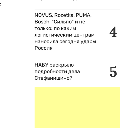
е
NOVUS, Rozetka, PUMA,
Bosch, "Сильпо" и не
4
только: по каким
логистическим центрам
наносила сегодня удары
Россия
НАБУ раскрыло
5
подробности дела
Стефанишиной