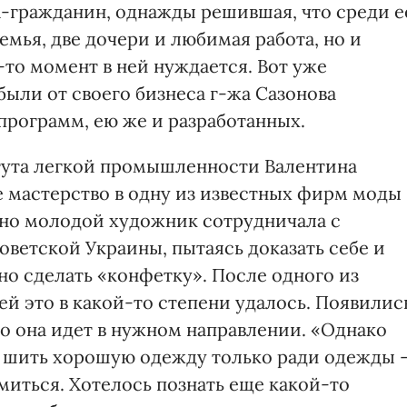
а-гражданин, однажды решившая, что среди е
емья, две дочери и любимая работа, но и
-то момент в ней нуждается. Вот уже
ыли от своего бизнеса г-жа Сазонова
программ, ею же и разработанных.
тута легкой промышленности Валентина
е мастерство в одну из известных фирм моды
ьно молодой художник сотрудничала с
ветской Украины, пытаясь доказать себе и
но сделать «конфетку». После одного из
 ей это в какой-то степени удалось. Появилис
то она идет в нужном направлении. «Однако
то шить хорошую одежду только ради одежды 
емиться. Хотелось познать еще какой-то