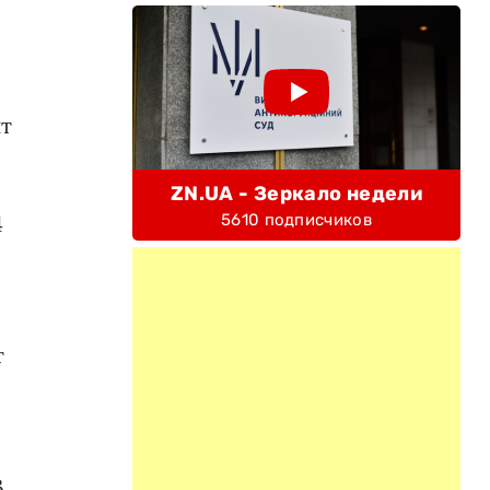
нт
ZN.UA - Зеркало недели
4
5610 подписчиков
т
В