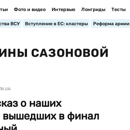
тьи
Фото и видео
Интервью
Лонгриды
Тесты
ства ВСУ
Вступление в ЕС: кластеры
Реформа армии
ТИНЫ САЗОНОВОЙ
ZN.UA
каз о наших
, вышедших в финал
ный