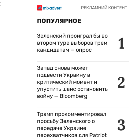
й
ПОПУЛЯРНОЕ
Зеленский проиграл бы во
1
втором туре выборов трем
ы
кандидатам — опрос
Запад снова может
подвести Украину в
2
критический момент и
упустить шанс остановить
войну — Bloomberg
Трамп прокомментировал
3
просьбу Зеленского о
передаче Украине
перехватчиков для Patriot