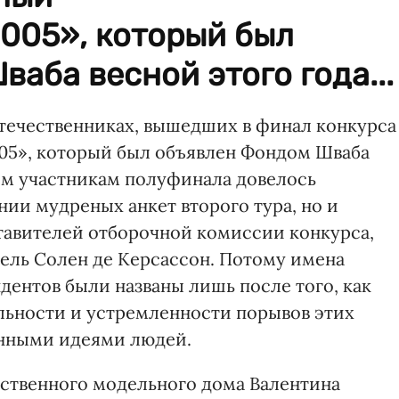
005», который был
аба весной этого года...
отечественниках, вышедших в финал конкурса
5», который был объявлен Фондом Шваба
сем участникам полуфинала довелось
нии мудреных анкет второго тура, но и
тавителей отборочной комиссии конкурса,
тель Солен де Керсассон. Потому имена
дентов были названы лишь после того, как
льности и устремленности порывов этих
нными идеями людей.
бственного модельного дома Валентина