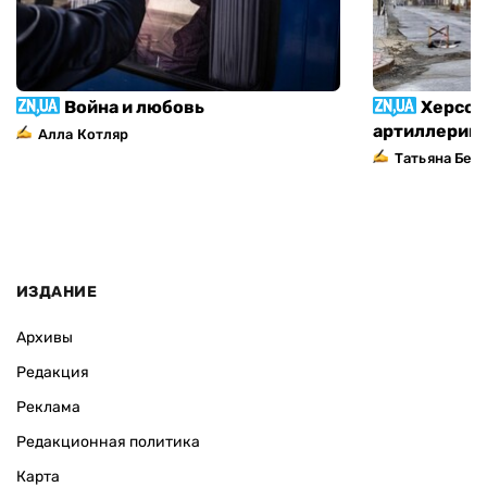
Война и любовь
Херсон
артиллерий
Алла Котляр
Татьяна Без
ИЗДАНИЕ
Архивы
Редакция
Реклама
Редакционная политика
Карта