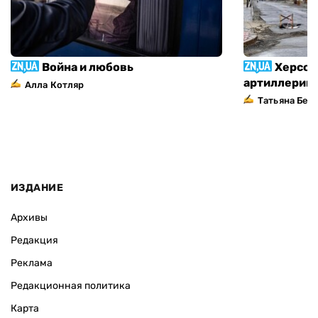
Война и любовь
Херсон
артиллерий
Алла Котляр
Татьяна Без
ИЗДАНИЕ
Архивы
Редакция
Реклама
Редакционная политика
Карта