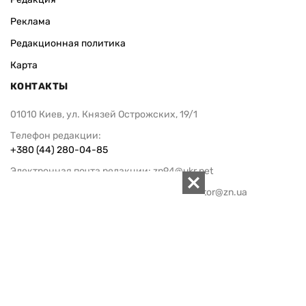
Реклама
Редакционная политика
Карта
КОНТАКТЫ
01010 Киев, ул. Князей Острожских, 19/1
Телефон редакции:
+380 (44) 280-04-85
Электронная почта редакции:
zn94@ukr.net
Электронная почта службы новостей:
editor@zn.ua
СОЦСЕТИ
ПОДДЕРЖАТЬ ZN.UA
Поддержать независимую