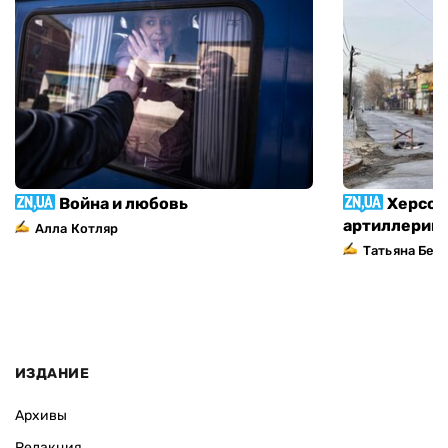
Война и любовь
Херсон
артиллерий
Алла Котляр
Татьяна Без
ИЗДАНИЕ
Архивы
Редакция