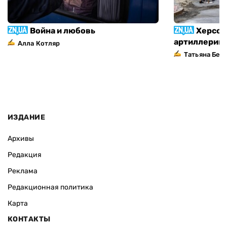
Война и любовь
Херсон
артиллерий
Алла Котляр
Татьяна Без
ИЗДАНИЕ
Архивы
Редакция
Реклама
Редакционная политика
Карта
КОНТАКТЫ