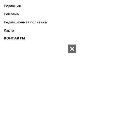
Редакция
Реклама
Редакционная политика
Карта
КОНТАКТЫ
01010 Киев, ул. Князей Острожских, 19/1
Телефон редакции:
+380 (44) 280-04-85
Электронная почта редакции:
zn94@ukr.net
Электронная почта службы новостей:
editor@zn.ua
СОЦСЕТИ
ПОДДЕРЖАТЬ ZN.UA