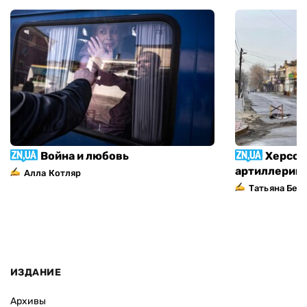
Война и любовь
Херсон
артиллерий
Алла Котляр
Татьяна Без
ИЗДАНИЕ
Архивы