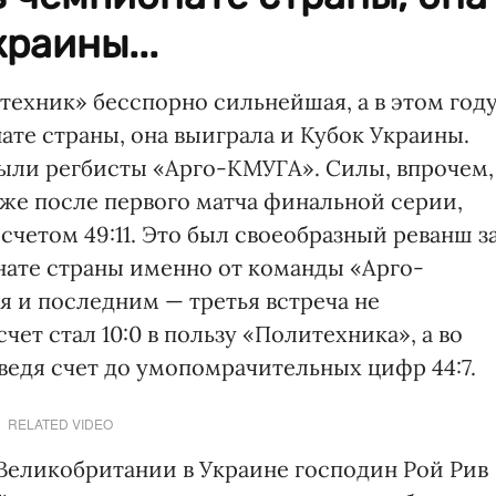
раины...
ехник» бесспорно сильнейшая, а в этом году
те страны, она выиграла и Кубок Украины.
ыли регбисты «Арго-КМУГА». Силы, впрочем,
же после первого матча финальной серии,
четом 49:11. Это был своеобразный реванш з
ате страны именно от команды «Арго-
ся и последним — третья встреча не
чет стал 10:0 в пользу «Политехника», а во
ведя счет до умопомрачительных цифр 44:7.
RELATED VIDEO
Великобритании в Украине господин Рой Рив