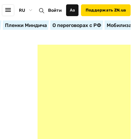
RU
Войти
Аа
Поддержать ZN.ua
Пленки Миндича
О переговорах с РФ
Мобилизация