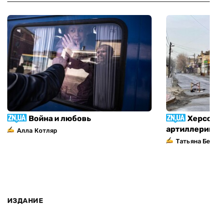
Война и любовь
Херсон
артиллерий
Алла Котляр
Татьяна Без
ИЗДАНИЕ