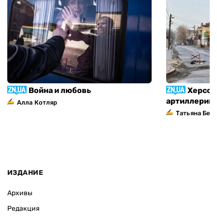
Война и любовь
Херсон
артиллерий
Алла Котляр
Татьяна Без
ИЗДАНИЕ
Архивы
Редакция