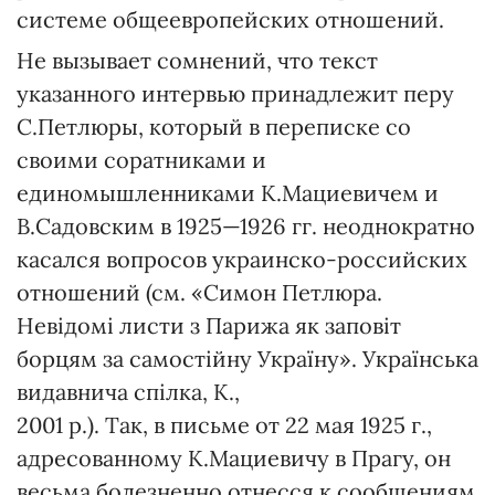
системе общеевропейских отношений.
Не вызывает сомнений, что текст
указанного интервью принадлежит перу
С.Петлюры, который в переписке со
своими соратниками и
единомышленниками К.Мациевичем и
В.Садовским в 1925—1926 гг. неоднократно
касался вопросов украинско-российских
отношений (см. «Симон Петлюра.
Невідомі листи з Парижа як заповіт
борцям за самостійну Україну». Українська
видавнича спілка, К.,
2001 р.). Так, в письме от 22 мая 1925 г.,
адресованному К.Мациевичу в Прагу, он
весьма болезненно отнесся к сообщениям