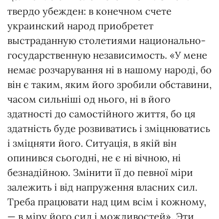
твердо убежден: в конечном счете
украинский народ приобретет
выстраданную столетиями национально-
государственную независимость. «У мене
немає розчарування ні в нашому народі, бо
він є таким, яким його зробили обставини,
часом сильніші од нього, ні в його
здатності до самостійного життя, бо ця
здатність буде розвиватись і зміцнюватись
і зміцняти його. Ситуація, в якій він
опинився сьогодні, не є ні вічною, ні
безнадійною. Змінити її до певної міри
залежить і від напруження власних сил.
Треба працювати над цим всім і кожному,
— в міру його сил і можливостей». Эти