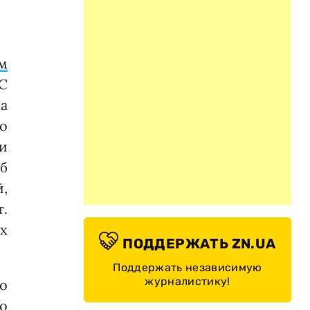
м
С
а
о
ли
б
й,
т.
х
ПОДДЕРЖАТЬ ZN.UA
Поддержать независимую
журналистику!
о
о