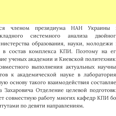
ется членом президиума НАН Украины 
икладного системного анализа двойног
ис­терства образования, науки, молодежи 
 в состав комплекса КПИ. Поэто­му на ег
­вие ученых академии и Киевской политехни
овместного выполнения актуальных научны
нтов к академической науке в лаборатория
ную основу такого взаимодействия составля
 Захаро­вича Отде­ление целевой подготов
вает совместную работу многих кафедр КПИ б
итутами по девяти направлениям.