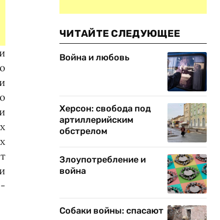
ЧИТАЙТЕ СЛЕДУЮЩЕЕ
и
Война и любовь
о
и
о
Херсон: свобода под
ки
артиллерийским
х
обстрелом
х
ет
Злоупотребление и
ки
война
о­
Собаки войны: спасают