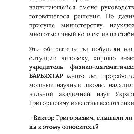
надвигающейся смене руководст
готовящегося решения. По да
присуще министерству, неукл
многотысячный коллектив из стаби
Эти обстоятельства побудили на
ситуа­ции человеку, хорошо зн
учредитель физико-математиче
БАРЬЯХТАР
много лет про­работа
мощные научные школы, наладил 
нальной академией наук Украи
Григорьевичу известны все оттенк
- Виктор Григорьевич, слышали ли
вы к этому относитесь?