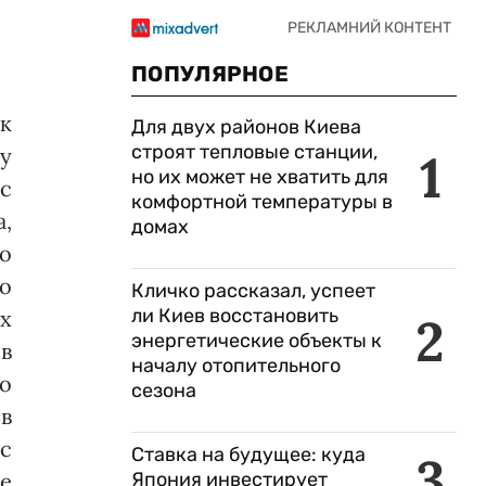
ПОПУЛЯРНОЕ
ок
Для двух районов Киева
строят тепловые станции,
у
1
но их может не хватить для
с
комфортной температуры в
а,
домах
о
о
Кличко рассказал, успеет
ли Киев восстановить
х
2
энергетические объекты к
 в
началу отопительного
шо
сезона
в
с
Ставка на будущее: куда
3
ее
Япония инвестирует