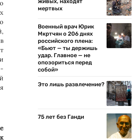
живых, находят
го
мертвых
ых
то
Военный врач Юрик
,
Мкртчян о 206 днях
в
российского плена:
«Бьют — ты держишь
т
удар. Главное — не
 и
опозориться перед
е­
собой»
й
Это лишь развлечение?
я
75 лет без Ганди
не
к