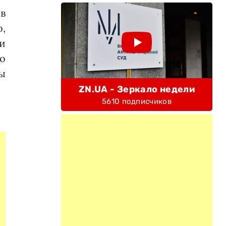
в
,
и
о
ы
ZN.UA - Зеркало недели
5610 подписчиков