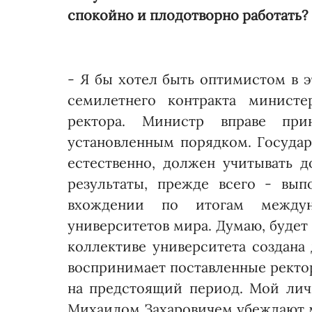
спокойно и плодотворно работать?
- Я бы хотел быть оптимис­том в э
семилетнего контракта министе
ректора. Министр вправе при
установленным порядком. Госу­дар
естественно, должен учитывать д
результаты, прежде всего - вып
вхождении по итогам междун
университетов мира. Думаю, будет 
коллективе университета создана 
воспринимает поставленные ректо
на предстоящий период. Мой лич
Михаилом Захаровичем убеждают ме