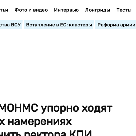
тьи
Фото и видео
Интервью
Лонгриды
Тесты
ства ВСУ
Вступление в ЕС: кластеры
Реформа армии
к МОНМС упорно ходят
ых намерениях
нить ректора КПИ