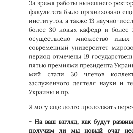
За время работы нынешнего ректор
факультета было организовано еще
институтов, а также 13 научно-исс
более 30 новых кафедр и более 1
осуществлено множест­во ины
современный университет мирово
период отмечены 19 государст­вен
пятью премиями президента Украин
мий стали 30 членов коллекти
заслуженного деятеля нау­ки и т
Украины и пр.
Я могу еще долго продолжать пер
- На ваш взгляд, как будут разви
получим ли мы новый очаг нест