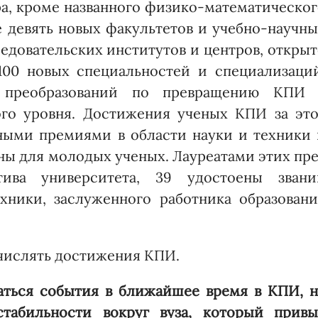
а, кроме названного физико-математическо
 девять новых факультетов и учебно-научн
ледовательских институтов и центров, откры
00 новых специальнос­тей и специализаций
х преобразований по превращению КПИ 
го уровня. Дос­тижения ученых КПИ за это
­ными премиями в области науки и техники
ы для молодых ученых. Лауреатами этих пр
ва университета, 39 удос­тоены звани
ехники, заслуженного работника образовани
ечислять достижения КПИ.
ваться события в ближайшее время в КПИ, 
абильности вокруг вуза, который привы