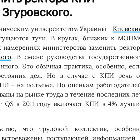
Згуровского.
хническим университетом Украины -
Киевски
гущаются тучи. В кругах, близких к МОНМ
х намерениях министерства заменить ректор
кого
. В смене руководства государственног
нного. Это обычная практика, особенно, ес
остояния дел. Но в случае с КПИ речь о
ПИ - на подъеме. По оценкам работодателе
ваны на рынке труда в течение последних ле
г QS в 2011 году включает КПИ в 4% лучши
ство, что трудовой коллектив, особенн
а встревожены пос­тупающей информацией 