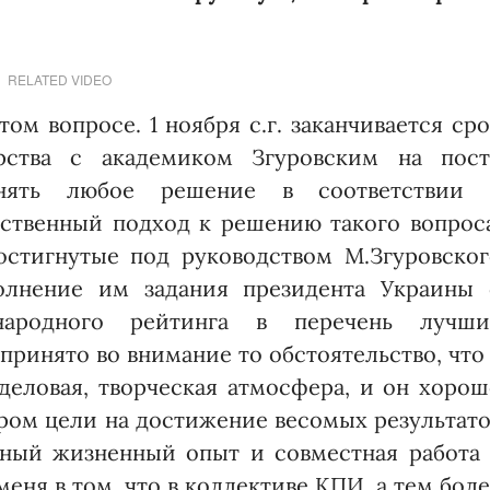
RELATED VIDEO
том вопросе. 1 ноября с.г. заканчивается ср
рства с академиком Згуровским на пост
нять любое решение в соответст­вии 
ст­венный подход к решению такого вопрос
остигнутые под руководством М.Згуровског
олнение им задания президента Ук­раины 
ародного рейтинга в перечень лучши
принято во внимание то обстоятельство, что
деловая, творчес­кая атмосфера, и он хоро
ром цели на достижение весомых результато
ный жизненный опыт и совместная работа 
ня в том, что в коллективе КПИ, а тем бол