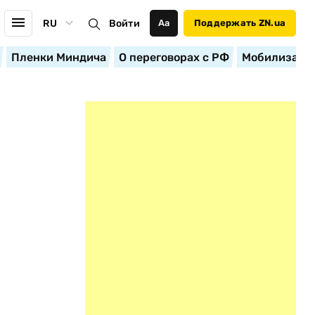
RU
Войти
Аа
Поддержать ZN.ua
Пленки Миндича
О переговорах с РФ
Мобилизация