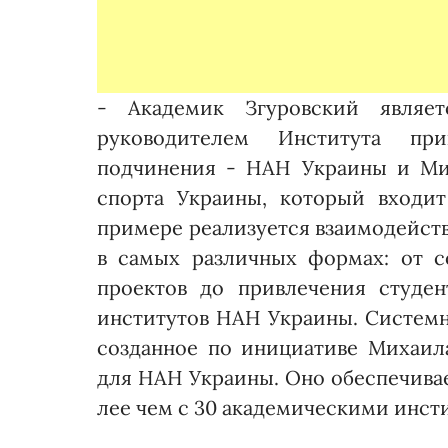
- Академик Згуровский явля
руководителем Инс­ти­тута пр
подчинения - НАН Украины и Мин
спорта Украины, который входит
примере реализуется взаимо­дейст
в самых различных формах: от с
проектов до привлечения сту­де
институтов НАН Украины. Сис­тем­
созданное по инициативе Михаи­ла
для НАН Украи­ны. Оно обес­печи­
лее чем с 30 академическими инст