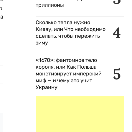
триллионы
т
са
Сколько тепла нужно
4
Киеву, или Что необходимо
сделать, чтобы пережить
зиму
«1670»: фантомное тело
короля, или Как Польша
5
монетизирует имперский
миф — и чему это учит
Украину