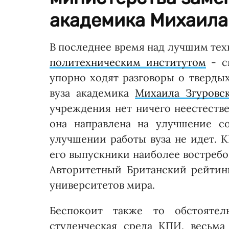
академика Михаила 
В последнее время над лучшим те
политехническим институтом
- с
упорно ходят разговоры о тверды
вуза академика
Михаила Згуровс
учреждения нет ничего неестестве
она направлена на улучшение с
улучшении работы вуза не идет. К
его выпускники наиболее востребо
Авторитетный Британский рейтин
университетов мира.
Беспокоит также то обстоятель
студенческая среда КПИ, весьм