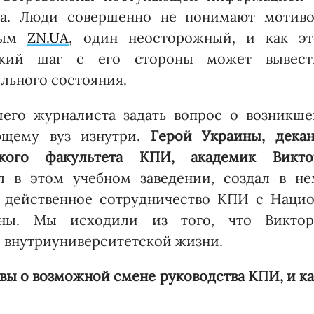
ва. Люди совершенно не понимают мотиво
нным
ZN.UA
, один неосторожный, и как эт
южий шаг с его стороны может вывест
льного состояния.
шего журналиста задать вопрос о возникше
ающему вуз изнутри.
Герой Украины, декан
ского факультета КПИ, академик Викто
л в этом учебном заведении, создал в не
дейст­венное сотрудничество КПИ с Нацио
ны. Мы исхо­ди­ли из того, что Виктор
и внутриуниверситетской жизни.
 вы о возможной смене руководства КПИ, и к