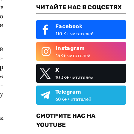
в
ЧИТАЙТЕ НАС В СОЦСЕТЯХ
о
и
Facebook
110 K+ читателей
Instagram
й
15K+ читателей
-
р
X
м
100K+ читателей
­
Telegram
у
60K+ читателей
СМОТРИТЕ НАС НА
ак
YOUTUBE