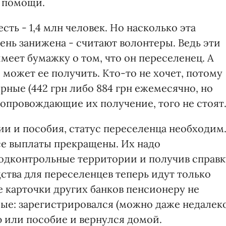
в помощи.
ть - 1,4 млн человек. Но насколько эта
нь занижена - считают волонтеры. Ведь эти
имеет бумажку о том, что он переселенец. А
е может ее получить. Кто-то не хочет, потому
ные (442 грн либо 884 грн ежемесячно, но
 сопровождающие их получение, того не стоят
сии и пособия, статус переселенца необходим
е выплаты прекращены. Их надо
подконтрольные территории и получив справк
дства для переселенцев теперь идут только
е карточки других банков пенсионеру не
рые: зарегистрировался (можно даже недалек
 или пособие и вернулся домой.