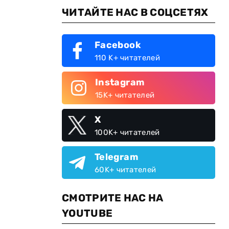
ЧИТАЙТЕ НАС В СОЦСЕТЯХ
Facebook
110 K+ читателей
Instagram
15K+ читателей
X
100K+ читателей
Telegram
60K+ читателей
СМОТРИТЕ НАС НА
YOUTUBE