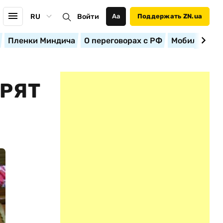
RU
Войти
Аа
Поддержать ZN.ua
Пленки Миндича
О переговорах с РФ
Мобилизация
ЕРЯТ