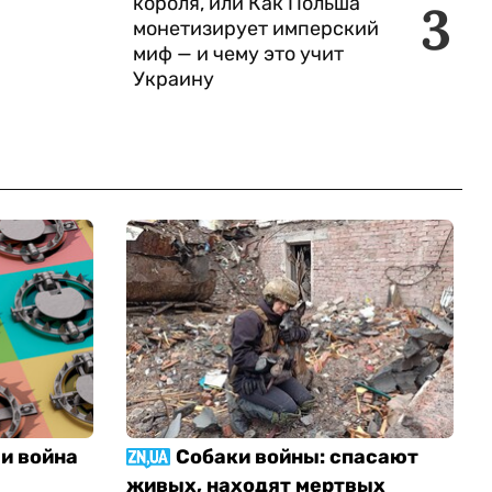
короля, или Как Польша
3
монетизирует имперский
миф — и чему это учит
Украину
и война
Собаки войны: спасают
живых, находят мертвых