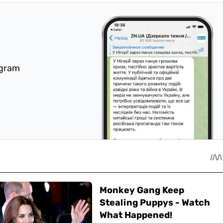
egram