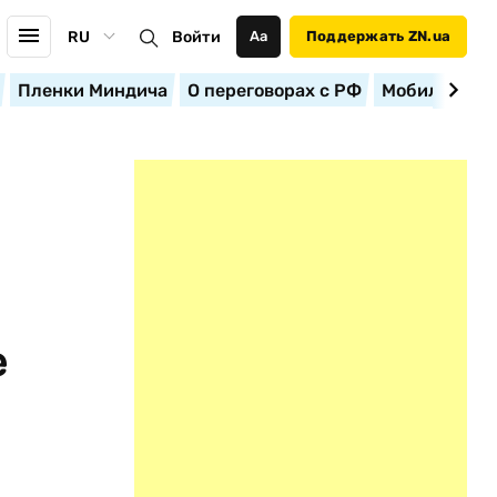
RU
Войти
Аа
Поддержать ZN.ua
Пленки Миндича
О переговорах с РФ
Мобилизация
е