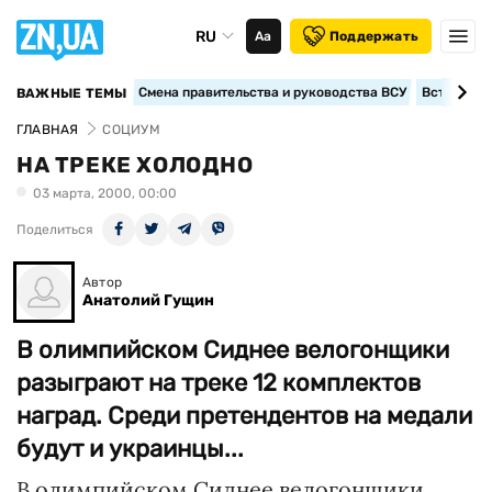
RU
Аа
Поддержать
Смена правительства и руководства ВСУ
Вступление
ВАЖНЫЕ ТЕМЫ
ГЛАВНАЯ
СОЦИУМ
НА ТРЕКЕ ХОЛОДНО
03 марта, 2000, 00:00
Поделиться
Автор
Анатолий Гущин
В олимпийском Сиднее велогонщики
разыграют на треке 12 комплектов
наград. Среди претендентов на медали
будут и украинцы...
В олимпийском Сиднее велогонщики