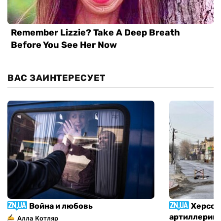
ВАС ЗАИНТЕРЕСУЕТ
Война и любовь
Херсон
артиллерий
Алла Котляр