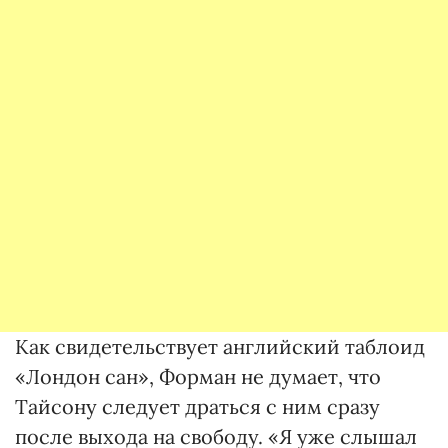
Как свидетельствует английский таблоид
«Лондон сан», Форман не думает, что
Тайсону следует драться с ним сразу
после выхода на свободу. «Я уже слышал