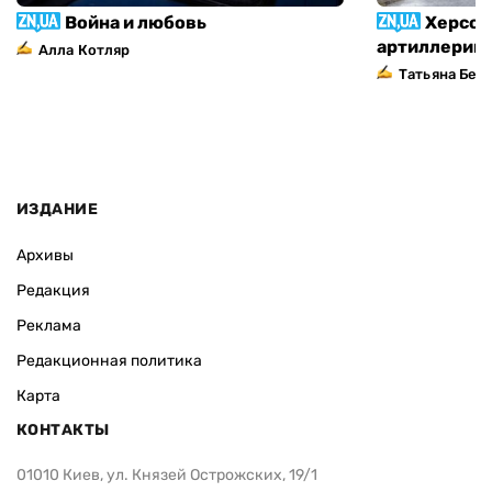
Война и любовь
Херсон
артиллерий
Алла Котляр
Татьяна Без
ИЗДАНИЕ
Архивы
Редакция
Реклама
Редакционная политика
Карта
КОНТАКТЫ
01010 Киев, ул. Князей Острожских, 19/1