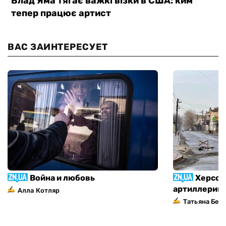
ВАС ЗАИНТЕРЕСУЕТ
Война и любовь
Херсон
артиллерий
Алла Котляр
Татьяна Без