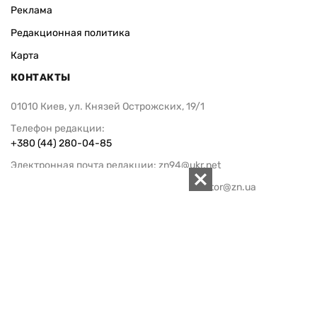
Реклама
Редакционная политика
Карта
КОНТАКТЫ
01010 Киев, ул. Князей Острожских, 19/1
Телефон редакции:
+380 (44) 280-04-85
Электронная почта редакции:
zn94@ukr.net
Электронная почта службы новостей:
editor@zn.ua
СОЦСЕТИ
ПОДДЕРЖАТЬ ZN.UA
Поддержать независимую