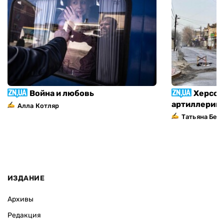
Война и любовь
Херсон
артиллерий
Алла Котляр
Татьяна Без
ИЗДАНИЕ
Архивы
Редакция