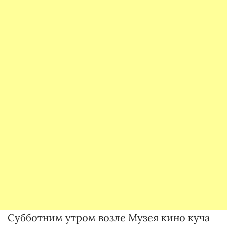
Субботним утром возле Музея кино куча