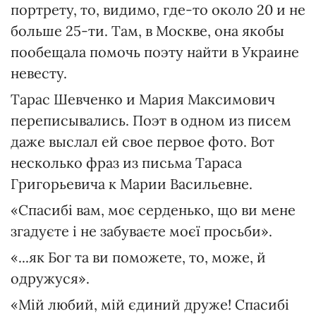
портрету, то, видимо, где-то около 20 и не
больше 25-ти. Там, в Москве, она якобы
пообещала помочь поэту найти в Украине
невесту.
Тарас Шевченко и Мария Максимович
переписывались. Поэт в одном из писем
даже выслал ей свое первое фото. Вот
несколько фраз из письма Тараса
Григорьевича к Марии Васильевне.
«Спасибі вам, моє серденько, що ви мене
згадуєте і не забуваєте моєї просьби».
«...як Бог та ви поможете, то, може, й
одружуся».
«Мій любий, мій єдиний друже! Спасибі