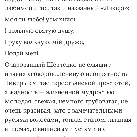
любимой стих, так и названный «Ликері»:
Моя ти любо! усміхнись
І вольную святую душу,
І руку вольную, мій друже,
Подай мені.
Очарованный Шевченко не слышит
ничьих уговоров. Ленивую неопрятность
Ликеры считает крестьянской простотой,
а жадность — жизненной мудростью.
Молодая, свежая, немного грубоватая, не
очень красивая, зато с замечательными
русыми волосами, тонкая станом, пышная
в плечах, с вишневыми устами и с