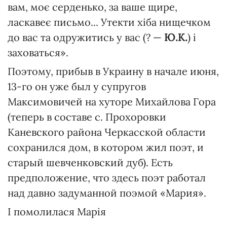
вам, моє серденько, за ваше щире,
ласкавеє письмо... Утекти хіба нищечком
до вас та одружитись у вас (? —
Ю.К.
) і
заховаться».
Поэтому, прибыв в Украину в начале июня,
13-го он уже был у супругов
Максимовичей на хуторе Михайлова Гора
(теперь в составе с. Прохоровки
Каневского района Черкасской области
сохранился дом, в котором жил поэт, и
старый шевченковский дуб). Есть
предположение, что здесь поэт работал
над давно задуманной поэмой «Мария».
І помолилася Марія