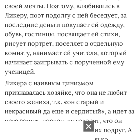
своей мечты. Поэтому, влюбившись в
Ликеру, поэт подолгу с ней беседует, за
последние деньги покупает ей одежду,
обувь, гостинцы, посвящает ей стихи,
рисует портрет, поселяет в отдельную
комнату, нанимает ей учителя, который
начинает заигрывать с порученной ему
ученицей.
Ликера с наивным цинизмом
признавалась хозяйке, что она не любит
своего жениха, т.к. «он старый и
некрасивый да еще и сердитый», а идет за
него замуж, поскольку говорят, что он
богат, да и чтобы позлить своих подруг. А
поэт и не догадывался, насколько