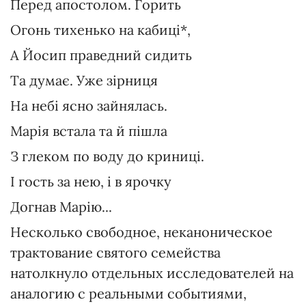
Перед апостолом. Горить
Огонь тихенько на кабиці*,
А Йосип праведний сидить
Та думає. Уже зірниця
На небі ясно зайнялась.
Марія встала та й пішла
З глеком по воду до криниці.
І гость за нею, і в ярочку
Догнав Марію...
Несколько свободное, неканоническое
трактование святого семейства
натолкнуло отдельных исследователей на
аналогию с реальными событиями,