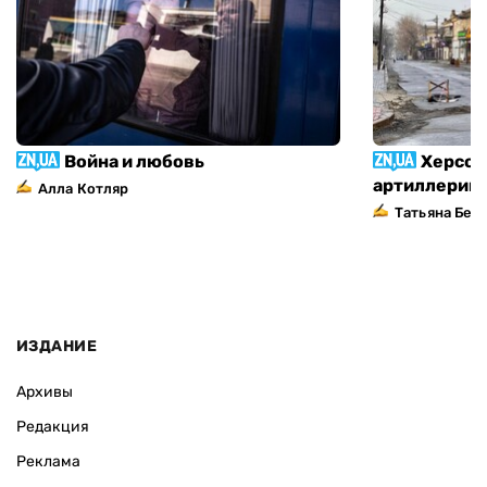
Война и любовь
Херсон
артиллерий
Алла Котляр
Татьяна Без
ИЗДАНИЕ
Архивы
Редакция
Реклама