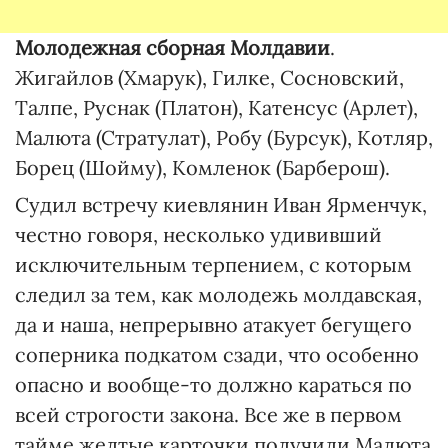
Молодежная сборная Молдавии
.
Жигайлов (Хмарук), Гилке, Сосновский,
Талпе, Руснак (Платон), Катенсус (Арлет),
Малюта (Стратулат), Робу (Бурсук), Котляр,
Борец (Шойму), Комленок (Барберош).
Судил встречу киевлянин Иван Ярменчук,
честно говоря, несколько удививший
исключительным терпением, с которым
следил за тем, как молодежь молдавская,
да и наша, непрерывно атакует бегущего
соперника подкатом сзади, что особенно
опасно и вообще-то должно караться по
всей строгости закона. Все же в первом
тайме желтые карточки получили Малюта