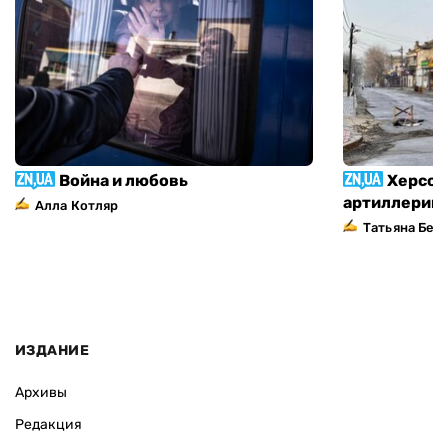
Война и любовь
Херсон
артиллерий
Алла Котляр
Татьяна Без
ИЗДАНИЕ
Архивы
Редакция