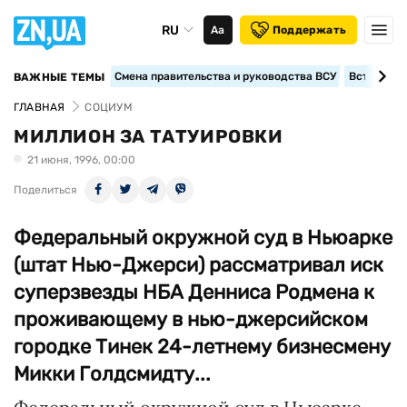
RU
Аа
Поддержать
Смена правительства и руководства ВСУ
Вступление
ВАЖНЫЕ ТЕМЫ
ГЛАВНАЯ
СОЦИУМ
МИЛЛИОН ЗА ТАТУИРОВКИ
21 июня, 1996, 00:00
Поделиться
Федеральный окружной суд в Ньюарке
(штат Нью-Джерси) рассматривал иск
суперзвезды НБА Денниса Родмена к
проживающему в нью-джерсийском
городке Тинек 24-летнему бизнесмену
Микки Голдсмидту...