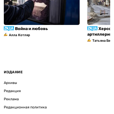
Война и любовь
Херсон
артиллерий
Алла Котляр
Татьяна Без
ИЗДАНИЕ
Архивы
Редакция
Реклама
Редакционная политика