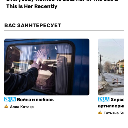
ВАС ЗАИНТЕРЕСУЕТ
Война и любовь
Херсон
артиллерий
Алла Котляр
Татьяна Без