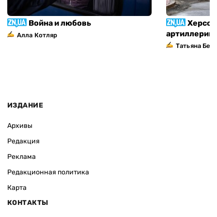
Война и любовь
Херсон
артиллерий
Алла Котляр
Татьяна Без
ИЗДАНИЕ
Архивы
Редакция
Реклама
Редакционная политика
Карта
КОНТАКТЫ