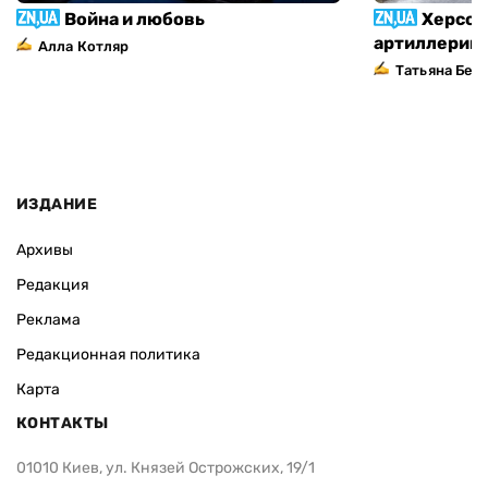
Война и любовь
Херсон
артиллерий
Алла Котляр
Татьяна Без
ИЗДАНИЕ
Архивы
Редакция
Реклама
Редакционная политика
Карта
КОНТАКТЫ
01010 Киев, ул. Князей Острожских, 19/1