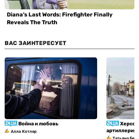
ВАС ЗАИНТЕРЕСУЕТ
Война и любовь
Херсон
артиллерий
Алла Котляр
Татьяна Без