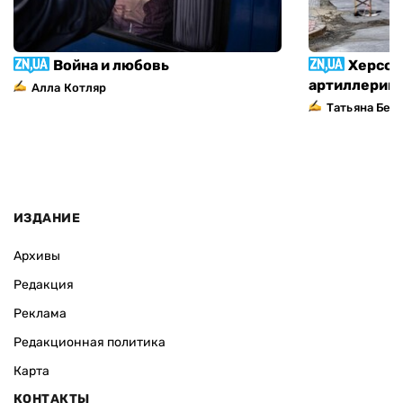
Война и любовь
Херсон
артиллерий
Алла Котляр
Татьяна Без
ИЗДАНИЕ
Архивы
Редакция
Реклама
Редакционная политика
Карта
КОНТАКТЫ