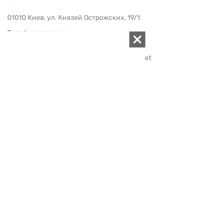
01010 Киев, ул. Князей Острожских, 19/1
Телефон редакции:
+380 (44) 280-04-85
Электронная почта редакции:
zn94@ukr.net
Электронная почта службы новостей:
editor@zn.ua
СОЦСЕТИ
ПОДДЕРЖАТЬ ZN.UA
Поддержать независимую
журналистику!
ЗЕРКАЛО НЕДЕЛИ
не подводим с 1994-го года