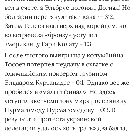
вел в счете, а Эльбрус догонял. Догнал! Но
болгарин перетянул-таки канат - 3:2.
Затем Тедеев взял верх над корейцем, но
во встрече за «бронзу» уступил
американцу Гэри Колату - 1:3.
После чистого выигрыша у колумбийца
Тосоев потерпел неудачу в схватке с
олимпийским призером грузином
Эльдаром Куртанидзе - 0:1. Однако все же
пробился в «малый финал». Но здесь
уступил экс-чемпиону мира россиянину
Нурмагомеду Нурмагомедову - 0:3. В
результате протеста украинской
делегации удалось «отыграть» два балла,