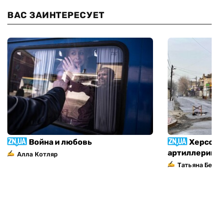
ВАС ЗАИНТЕРЕСУЕТ
Война и любовь
Херсон
артиллерий
Алла Котляр
Татьяна Без