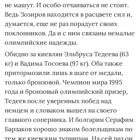
не машут. И особо отчаиваться не стоит.
Ведь Зозиров находится в расцвете сил и,
думается, еще не раз порадует своих
поклонников. Да и с ним связаны немалые
олимпийские надежды.
Обидно за киевлян Эльбруса Тедеева (63
кг) и Вадима Тосоева (97 кг). Оба также
притормозили лишь в шаге от медали,
только бронзовой. Чемпион мира 1995
года и бронзовый олимпийский призер,
Тедеев после уверенных побед над
немцем и словаком вышел на своего
главного соперника. И болгарин Серафим
Барзаков хорошо знаком болельщикам по
тем же киевским турнирам. На сей раз он