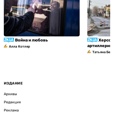
Война и любовь
Херсон
артиллерий
Алла Котляр
Татьяна Без
ИЗДАНИЕ
Архивы
Редакция
Реклама