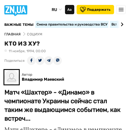
RU
Аа
Поддержать
Смена правительства и руководства ВСУ
Вступление
ВАЖНЫЕ ТЕМЫ
ГЛАВНАЯ
СОЦИУМ
КТО ИЗ ХУ?
11 ноября, 1994, 00:00
Поделиться
Автор
Владимир Маевский
Матч «Шахтер» - «Динамо» в
чемпионате Украины сейчас стал
таким же выдающимся событием, как
встреч...
Матч «Шахтер» - «Динамо» в чемпионате