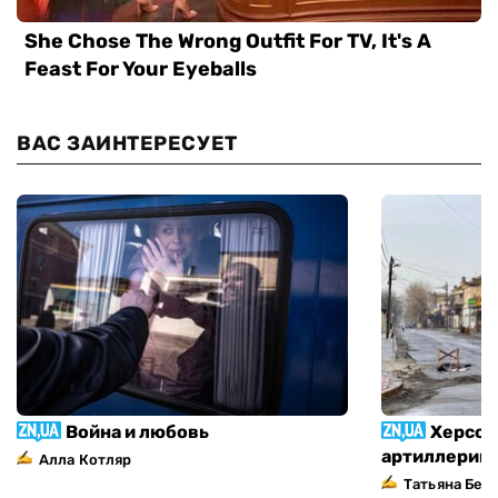
ВАС ЗАИНТЕРЕСУЕТ
Война и любовь
Херсон
артиллерий
Алла Котляр
Татьяна Без