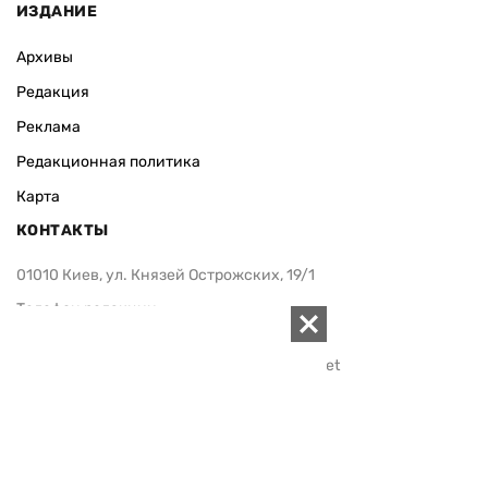
ИЗДАНИЕ
Архивы
Редакция
Реклама
Редакционная политика
Карта
КОНТАКТЫ
01010 Киев, ул. Князей Острожских, 19/1
Телефон редакции:
+380 (44) 280-04-85
Электронная почта редакции:
zn94@ukr.net
Электронная почта службы новостей:
editor@zn.ua
СОЦСЕТИ