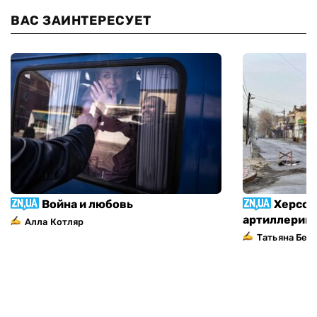
ВАС ЗАИНТЕРЕСУЕТ
Война и любовь
Херсон
артиллерий
Алла Котляр
Татьяна Без