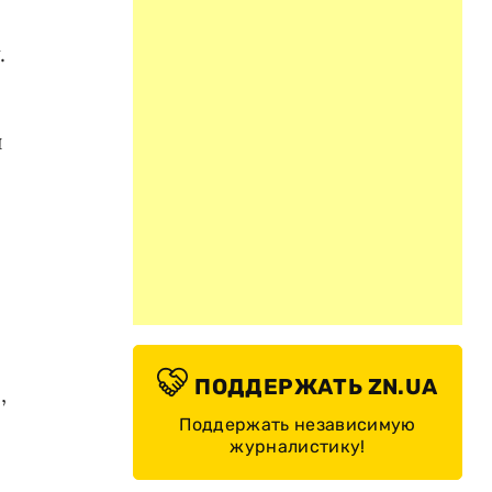
.
и
ПОДДЕРЖАТЬ ZN.UA
,
Поддержать независимую
журналистику!