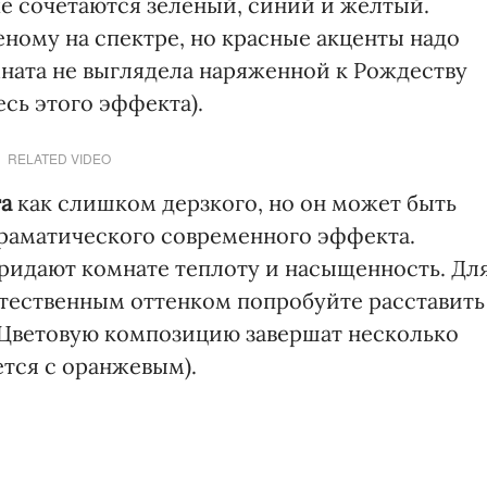
е сочетаются зеленый, синий и желтый.
ному на спектре, но красные акценты надо
мната не выглядела наряженной к Рождеству
есь этого эффекта).
RELATED VIDEO
та
как слишком дерзкого, но он может быть
драматического современного эффекта.
ридают комнате теплоту и насыщенность. Дл
тественным оттенком попробуйте расставить
 Цветовую композицию завершат несколько
ется с оранжевым).