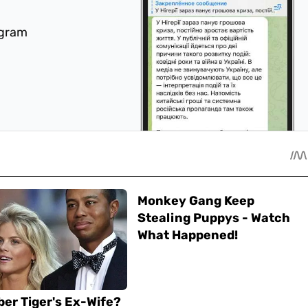
egram