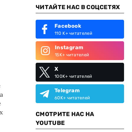
ЧИТАЙТЕ НАС В СОЦСЕТЯХ
Facebook
110 K+ читателей
Instagram
15K+ читателей
X
100K+ читателей
е
Telegram
а
60K+ читателей
е
х
СМОТРИТЕ НАС НА
YOUTUBE