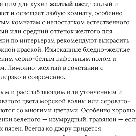
ящим для кухни
желтый цвет
, теплый и
ет и освещает любую комнату, особенно
ым комнатам с недостатком естественного
лый или средний оттенок желтого для
ники по интерьерам рекомендуют выкрасить
ежной краской. Изысканные бледно-желтые
еским черно-белым кафельным полом и
ым. Лимонно-желтый в сочетании с
дерзко и современно.
ным и расслабляющим или утонченным и
оватого цвета морской волны или серовато-
таются со многими цветами. Особенно хорошо
нки зеленого — изумрудный, травяной — есл
х пятен. Всегда ко двору придется