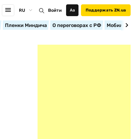
RU
Войти
Аа
Поддержать ZN.ua
Пленки Миндича
О переговорах с РФ
Мобилизация