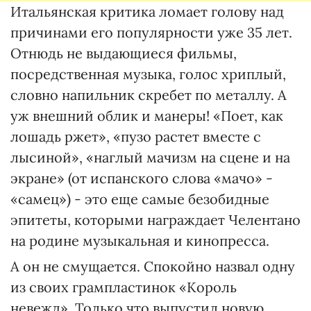
Итальянская критика ломает голову над
причинами его популярности уже 35 лет.
Отнюдь не выдающиеся фильмы,
посредственная музыка, голос хриплый,
словно напильник скребет по металлу. А
уж внешний облик и манеры! «Поет, как
лошадь ржет», «пузо растет вместе с
лысиной», «наглый мачизм на сцене и на
экране» (от испанского слова «мачо» -
«самец») - это еще самые безобидные
эпитеты, которыми награждает Челентано
на родине музыкальная и кинопресса.
А он не смущается. Спокойно назвал одну
из своих грампластинок «Король
невежд». Только что выпустил новую