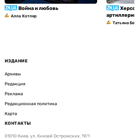
Война и любовь
Херсон
артиллерий
Алла Котляр
Татьяна Без
ИЗДАНИЕ
Архивы
Редакция
Реклама
Редакционная политика
Карта
КОНТАКТЫ
01010 Киев, ул. Князей Острожских, 19/1