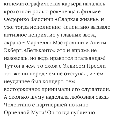
кинематографическая карьера началась
крохотной ролью рок-певца в фильме
Федерико Феллини «Сладкая жизнь», и
уже тогда исполнение Челентано вызвало
активное неприятие у главных звезд
экрана - Марчелло Мастроянни и Аниты
Экберг. «Бельканто» это и впрямь не
назовешь, но ведь нравится итальянцам!
Тут он в чем-то схож с Элвисом Пресли -
тот же ни перед чем не отступал, и чем
неудачнее был концерт, тем
восторженнее принимали его слушатели.
А сколько шуму наделала любовная связь
Челентано с партнершей по кино
Орнеллой Мути! Он тогда публично