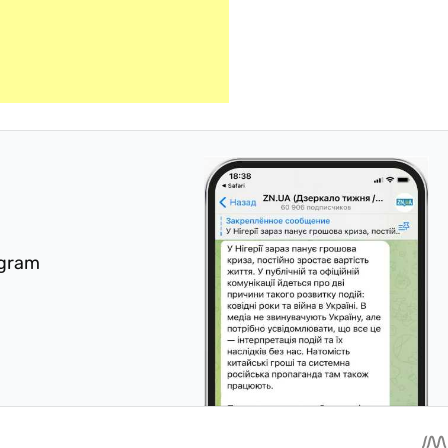
egram