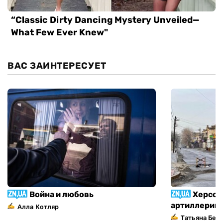
ВАС ЗАИНТЕРЕСУЕТ
Война и любовь
Херсон
артиллерий
Алла Котляр
Татьяна Без