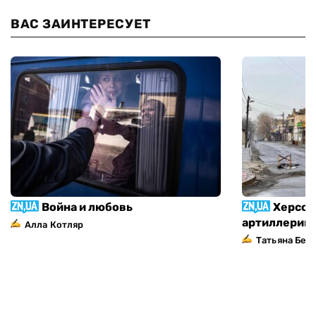
ВАС ЗАИНТЕРЕСУЕТ
Война и любовь
Херсон
артиллерий
Алла Котляр
Татьяна Без