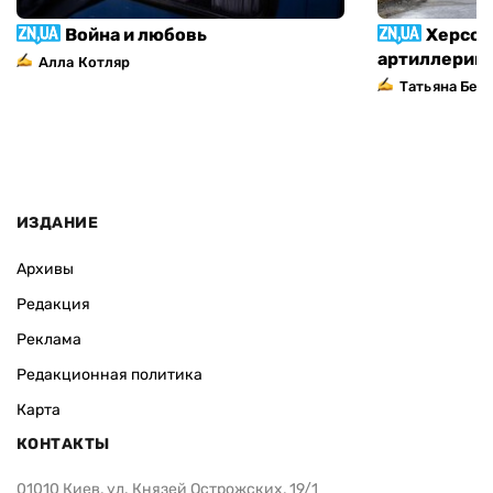
Война и любовь
Херсон
артиллерий
Алла Котляр
Татьяна Без
ИЗДАНИЕ
Архивы
Редакция
Реклама
Редакционная политика
Карта
КОНТАКТЫ
01010 Киев, ул. Князей Острожских, 19/1