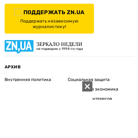
ПОДДЕРЖАТЬ ZN.UA
Поддержать независимую
журналистику!
ЗЕРКАЛО НЕДЕЛИ
не подводим с 1994-го года
АРХИВ
Внутренняя политика
Социальная защита
Международная политика
Зарубежная экономика
Макроуровень
Конфликт интересов
Энергорынок
Экономическая
безопасность
Приватизация
Персоналии
Экономика регионов
Социум
Наука
История