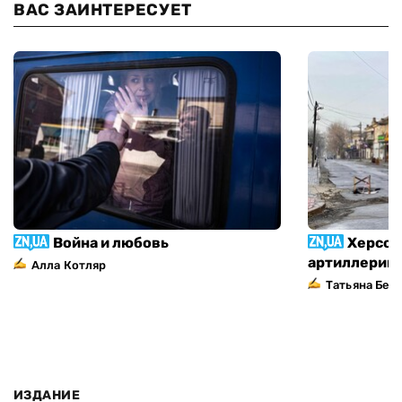
ВАС ЗАИНТЕРЕСУЕТ
Война и любовь
Херсон
артиллерий
Алла Котляр
Татьяна Без
ИЗДАНИЕ