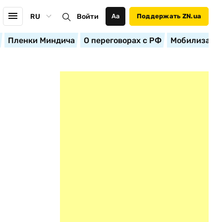
RU
Войти
Аа
Поддержать ZN.ua
Пленки Миндича
О переговорах с РФ
Мобилизация