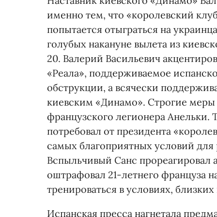
Наставник киевского «Динамо» Ва
именно тем, что «королевский клуб
попытается отыграться на украинца
голубых накануне вылета из киевс
20. Валерий Васильевич акцентиров
«Реала», поддерживаемое испанско
обструкции, а всячески поддержив
киевским «Динамо». Строгие меры
французского легионера Анельки. 
потребовал от президента «короле
самых благоприятных условий для 
Вспыльчивый Санс прореагировал а
оштрафовал 21-летнего француза на
тренироваться в условиях, близких
Испанская пресса нагнетала предм