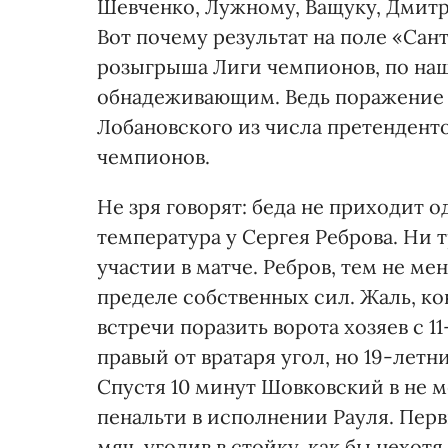
Шевченко, Лужному, Ващуку, Дмитр
Вот почему результат на поле «Сант
розыгрыша Лиги чемпионов, по наш
обнадеживающим. Ведь поражение 
Лобановского из числа претендент
чемпионов.
Не зря говорят: беда не приходит 
температура у Сергея Реброва. Ни т
участии в матче. Ребров, тем не мен
пределе собственных сил. Жаль, кон
встречи поразить ворота хозяев с 1
правый от вратаря угол, но 19-летн
Спустя 10 минут Шовковский в не 
пенальти в исполнении Рауля. Пер
мяч, угодив в стойку, как бы нехотя 