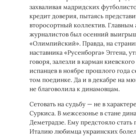
захваливая мадридских футболисто
кредит доверия, пытаясь представ
второсортный коллектив. Главным
журналистов был осенний выигрыш
«Олимпийский». Правда, на страни
наставника «Русенборга» Эггена, у
говоря, залезли в карман киевского
испанцев в ноябре прошлого года 
том поединке. Да и в декабре на 
не благоволила к динамовцам.
Сетовать на судьбу — не в характе
Суркиса. В межсезонье в стане ди
Деметрадзе. Ему предстояло стать 
Италию любимца украинских болел