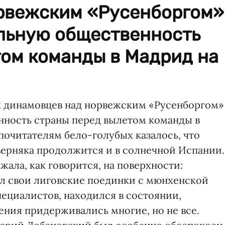
рвежским «Русенборгом»
льную общественность
том команды в Мадрид на
х динамовцев над норвежским «Русенборгом»
нность страны перед вылетом команды в
очитателям бело-голубых казалось, что
ерняка продолжится и в солнечной Испании.
ала, как говорится, на поверхности:
л свои лиговские поединки с мюнхенской
ециалистов, находился в состоянии,
рения придерживались многие, но не все.