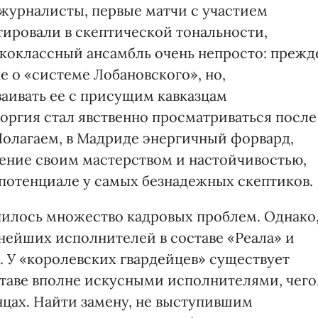
 журналисты, первые матчи с участием
ировали в скептической тональности,
сококлассный ансамбль очень непросто: прежд
 о «системе Лобановского», но,
ваивать ее с присущим кавказцам
оргия стал явственно просматриваться после
Полагаем, в Мадриде энергичный форвард,
ение своим мастерством и настойчивостью,
 потенциале у самых безнадежных скептиков.
пилось множество кадровых проблем. Однако
нейших исполнителей в составе «Реала» и
. У «королевских гвардейцев» существует
ставе вполне искусными исполнителями, чего
нцах. Найти замену, не выступившим