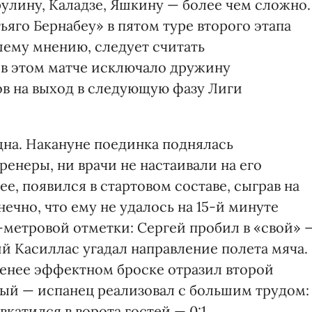
улину, Каладзе, Яшкину — более чем сложно.
ьяго Бернабеу» в пятом туре второго этапа
ему мнению, следует считать
в этом матче исключало дружину
ов на выход в следующую фазу Лиги
одна. Накануне поединка поднялась
ренеры, ни врачи не настаивали на его
ее, появился в стартовом составе, сыграв на
ечно, что ему не удалось на 15-й минуте
1-метровой отметки: Сергей пробил в «свой» 
ий Касиллас угадал направление полета мяча.
менее эффектном броске отразил второй
вый — испанец реализовал с большим трудом:
вкатился в ворота гостей — 0:1.