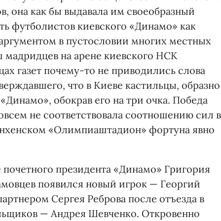
в, она как бы выдавала им своеобразный
ить футболистов киевского «Динамо» как
 аргументом в пустословии многих местных
 мадридцев на арене киевского НСК
цах газет почему-то не приводились слова
тверждавшего, что в Киеве кастильцы, образно
 «Динамо», обокрав его на три очка. Победа
совсем не соответствовала соотношению сил в
мюнхенском «Олимпиаштадион» фортуна явно
ре почетного президента «Динамо» Григория
намовцев появился новый игрок — Георгий
партнером Сергея Реброва после отъезда в
ьщиков — Андрея Шевченко. Откровенно