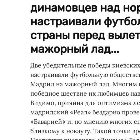
динамовцев над но
настраивали футбо
страны перед выле
мажорный лад...
Две убедительные победы киевски
настраивали футбольную обществе
Мадрид на мажорный лад. Многим п
победное шествие их любимцев нав
Видимо, причина для оптимизма леж
мадридский «Реал» бездарно прове
«Баварией» и, по мнению многих сп
близкому к нокауту. Такой точки з