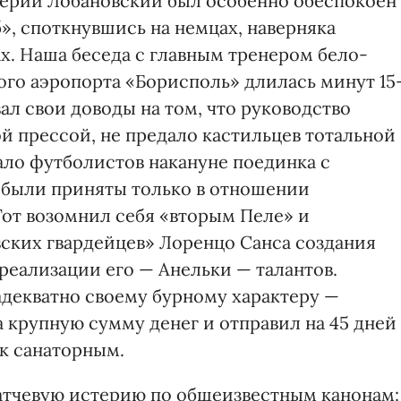
лерий Лобановский был особенно обеспокоен
», споткнувшись на немцах, наверняка
х. Наша беседа с главным тренером бело-
кого аэропорта «Борисполь» длилась минут 1
ал свои доводы на том, что руководство
й прессой, не предало кастильцев тотальной
ало футболистов накануне поединка с
 были приняты только в отношении
Тот возомнил себя «вторым Пеле» и
вских гвардейцев» Лоренцо Санса создания
реализации его — Анельки — талантов.
декватно своему бурному характеру —
 крупную сумму денег и отправил на 45 дней
 к санаторным.
атчевую истерию по общеизвестным канонам: