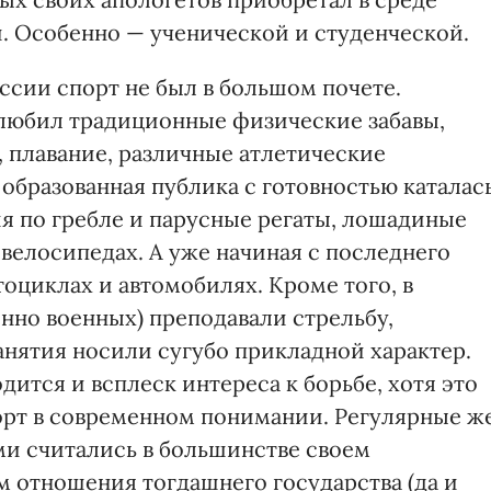
. Особенно — ученической и студенческой.
оссии спорт не был в большом почете.
 любил традиционные физические забавы,
у, плавание, различные атлетические
 образованная публика с готовностью каталас
ия по гребле и парусные регаты, лошадиные
а велосипедах. А уже начиная с последнего
тоциклах и автомобилях. Кроме того, в
нно военных) преподавали стрельбу,
анятия носили сугубо прикладной характер.
дится и всплеск интереса к борьбе, хотя это
порт в современном понимании. Регулярные ж
и считались в большинстве своем
м отношения тогдашнего государства (да и