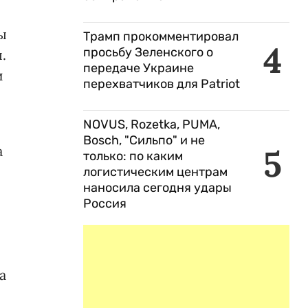
ы
Трамп прокомментировал
4
просьбу Зеленского о
.
передаче Украине
и
перехватчиков для Patriot
NOVUS, Rozetka, PUMA,
Bosch, "Сильпо" и не
а
5
только: по каким
логистическим центрам
наносила сегодня удары
Россия
а