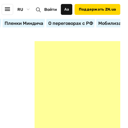
RU
Войти
Аа
Поддержать ZN.ua
Пленки Миндича
О переговорах с РФ
Мобилизация