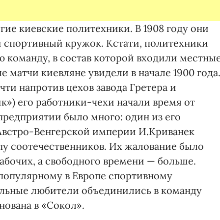
гие киевские политехники. В 1908 году они
 спортивный кружок. Кстати, политехники
ю команду, в состав которой входили местны
 матчи киевляне увидели в начале 1900 года
чти напротив цехов завода Гретера и
к») его работники-чехи начали время от
 предприятии было много: один из его
Австро-Венгерской империи И.Криванек
пу соотечественников. Их жалование было
абочих, а свободного времени — больше.
популярному в Европе спортивному
больные любители объединились в команду
нована в «Сокол».