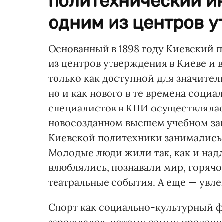
политехнический ин
одним из центров у
Основанный в 1898 году Киевский 
из центров утверждения в Киеве и 
только как доступной для значител
но и как нового в те времена соци
специалистов в КПИ осуществлялась
новосозданном высшем учебном за
Киевской политехники занимались 
Молодые люди жили так, как и над
влюблялись, познавали мир, горяч
театральные события. А еще — увле
Спорт как социально-культурный ф
зарождался, потому самых преданн