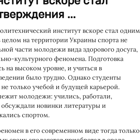
ститут вскоре стал
тверждения ...
политехнический институт вскоре стал одним
в целом на территории Украины спорта не
ьной части молодежи вида здорового досуга,
ально-культурного феномена. Подготовка
 на высоком уровне, и учиться в
ведении было трудно. Однако студенты
не только учебой и будущей карьерой.
лежит молодежи: учились, работали,
о обсуждали новинки литературы и
кались спортом.
еномен в его современном виде тогда только
ых своих апологетов приобретал в среде