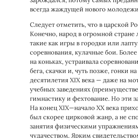
всегда жаждущей нового молодежи
Следует отметить, что в царской Р
Конечно, народ в огромной стране
такие как игры в городки или лапт
соревнования, кулачные бои. Более
на коньках, устраивала соревнован
бега, скачки и, чуть позже, гонки н
десятилетия ХІХ века — даже на мо
учебных заведениях (преимуществе
гимнастику и фехтование. Но эти з
На конец ХІХ—начало ХХ века прихо
был скорее цирковой жанр, а не с
занятия физическими упражнениям
чудачеством. Ярким свидетельство