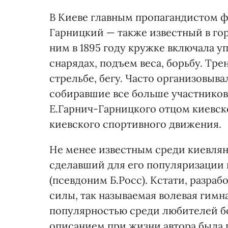
В Киеве главным пропагандистом ф
Гарницкий — также известный в го
ним в 1895 году кружке включала у
снарядах, подъем веса, борьбу. Тр
стрельбе, бегу. Часто организовыв
собиравшие все больше участников
Е.Гарнич-Гарницкого отцом киевско
киевского спортивного движения.
Не менее известным среди киевлян
сделавший для его популяризации в
(псевдоним Б.Росс). Кстати, разра
силы, так называемая волевая гимн
популярностью среди любителей бод
описанием при жизни автора была 