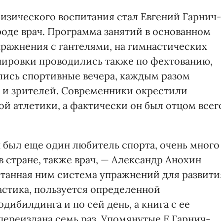
изического воспитания стал Евгений Гарнич
роде врач. Программа занятий в основанном
пражнения с гантелями, на гимнастических
енировки проводились также по фехтованию,
ались спортивные вечера, каждым разом
 и зрителей. Современники окрестили
й атлетики, а фактически он был отцом всег
 был еще один любитель спорта, очень много
 стране, также врач, — Александр Анохин
ботанная ним система упражнений для развити
астика, пользуется определенной
ибилдинга и по сей день, а книга с ее
переиздана семь раз. Упомянутые Е.Гарнич-