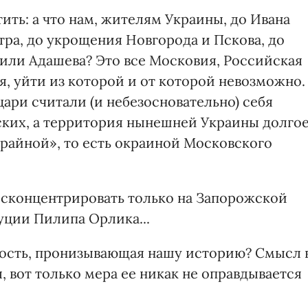
ть: а что нам, жителям Украины, до Ивана
тра, до укрощения Новгорода и Пскова, до
или Адашева? Это все Московия, Российская
я, уйти из которой и от которой невозможно.
цари считали (и небезосновательно) себя
ских, а территория нынешней Украины долго
райной», то есть окраиной Московского
е сконцентрировать только на Запорожской
туции Пилипа Орлика...
кость, пронизывающая нашу историю? Смысл 
, вот только мера ее никак не оправдывается