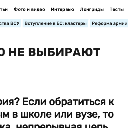
тьи
Фото и видео
Интервью
Лонгриды
Тесты
ства ВСУ
Вступление в ЕС: кластеры
Реформа армии
Ю НЕ ВЫБИРАЮТ
рия? Если обратиться к
м в школе или вузе, то
ка, непрерывная цепь