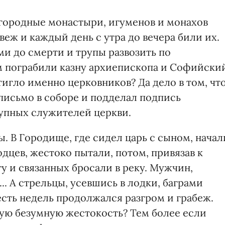
городные монастыри, игуменов и монахов
веж и каждый день с утра до вечера били их.
ми до смерти и трупы развозить по
м пограбили казну архиепископа и Софийски
тигло именно церковников? Да дело в том, чт
исьмо в соборе и подделал подпись
упных служителей церкви.
ы. В Городище, где сидел царь с сыном, начал
цев, жестоко пытали, потом, привязав к
у и связанных бросали в реку. Мужчин,
.. А стрельцы, усевшись в лодки, баграми
ть недель продолжался разгром и грабеж.
кую безумную жестокость? Тем более если