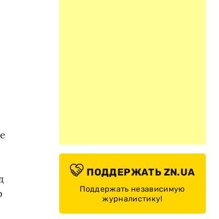
не
ПОДДЕРЖАТЬ ZN.UA
д
Поддержать независимую
р
журналистику!