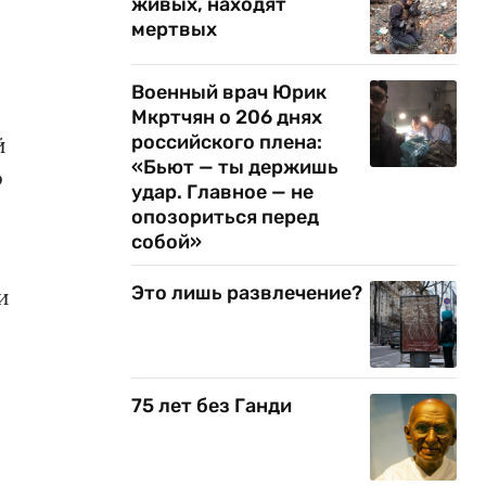
живых, находят
мертвых
Военный врач Юрик
Мкртчян о 206 днях
российского плена:
й
«Бьют — ты держишь
о
удар. Главное — не
опозориться перед
собой»
Это лишь развлечение?
и
75 лет без Ганди