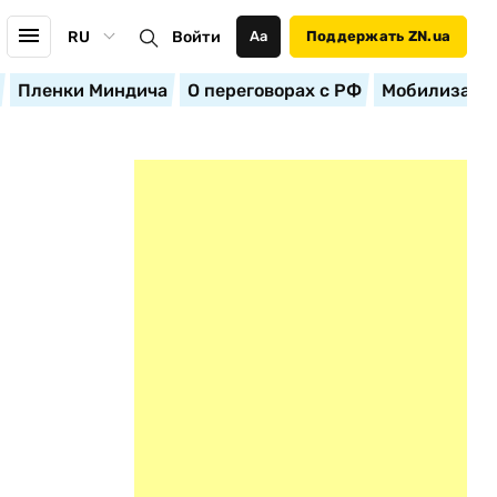
RU
Войти
Аа
Поддержать ZN.ua
Пленки Миндича
О переговорах с РФ
Мобилизация