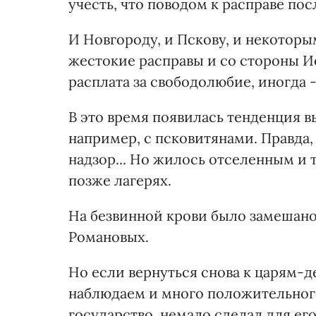
учесть, что поводом к расправе по
И Новгороду, и Пскову, и некотор
жестокие расправы и со стороны Иоа
расплата за свободолюбие, иногда 
В это время появилась тенденция в
например, с псковитянами. Правда, 
надзор... Но жилось отселенным и 
позже лагерях.
На безвинной крови было замешано
Романовых.
Но если вернуться снова к царям-д
наблюдаем и много положительного
государство, немало сделал для ег