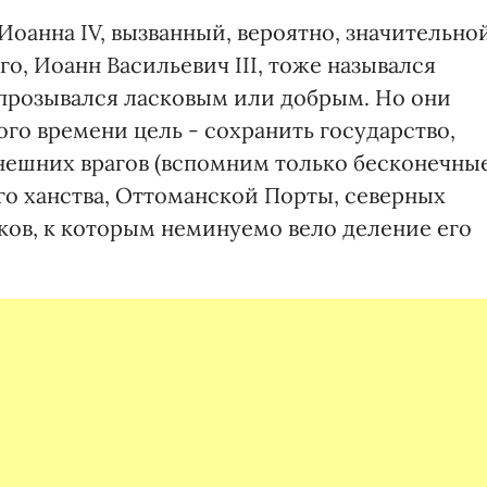
Иоанна IV, вызванный, вероятно, значительно
о, Иоанн Васильевич III, тоже назывался
не прозывался ласковым или добрым. Но они
го времени цель - сохранить государство,
нешних врагов (вспомним только бесконечны
о ханства, Оттоманской Порты, северных
ков, к которым неминуемо вело деление его