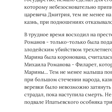
которому небезосновательно прип
царевича Дмитрия, тем не менее на
казнь, при подношениях отказывалс
В трудное время восходил на пре
Романов - только-только была пода
злодейским убийством трехлетнег
Марина была коронована, считалась
Михаила Романова - Филарет, кото
Марины... Тем не менее малыша пов
при большом стечении народа, казн
веревки было невозможно затянуть 
страдал, пока наступила смерть. Н
подвале Ипатьевского особняка три