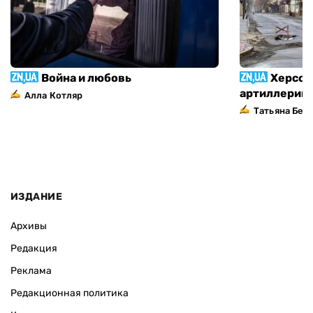
Война и любовь
Херсон
артиллерий
Алла Котляр
Татьяна Без
ИЗДАНИЕ
Архивы
Редакция
Реклама
Редакционная политика